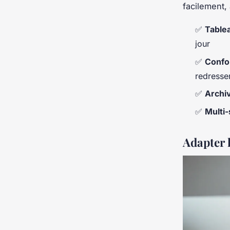
facilement,
✅
Tablea
jour
✅
Confo
redresse
✅
Archiv
✅
Multi-
Adapter l