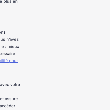
e plus en
ons
ous n’avez
rie : mieux
écessaire
ilité pour
 avec votre
 et assure
 accéder