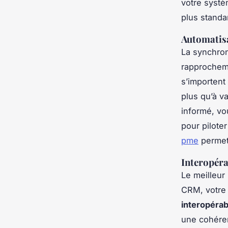
votre systè
plus standa
Automatisa
La synchron
rapprocheme
s’importent
plus qu’à v
informé, vo
pour pilote
pme
permet 
Interopérab
Le meilleur
CRM, votre 
interopérabi
une cohéren