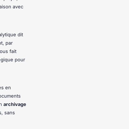
iaison avec
lytique dit
t, par
ous fait
égique pour
es en
documents
un
archivage
s, sans