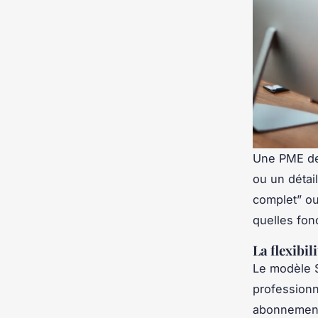
Une PME de 
ou un détai
complet” ou
quelles fon
La flexibil
Le modèle S
professionn
abonnement