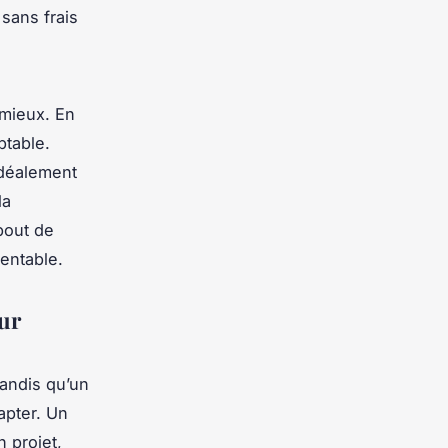
 sans frais
.
 mieux. En
ptable.
 idéalement
la
bout de
entable.
eur
tandis qu’un
apter. Un
n projet,