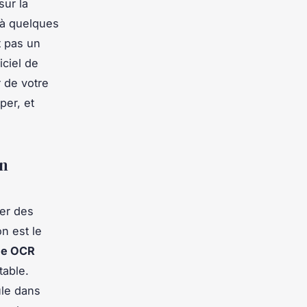
sur la
 à quelques
t pas un
iciel de
r de votre
per, et
on
rer des
on est le
nce OCR
table.
ule dans