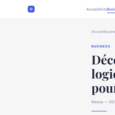
Accueil
Actu
Busi
Accueil
›
Busin
BUSINESS
Déco
logi
pou
Meissa — 09/