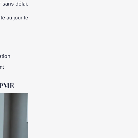
r sans délai.
té au jour le
ation
nt
e PME