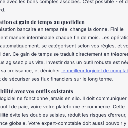
me avec les bons comptes associés. C’est possible - et d
rd.
tion et gain de temps au quotidien
isation bancaire en temps réel change la donne. Fini le
nt manuel interminable chaque fin de mois. Les opérati
 automatiquement, se catégorisent selon vos règles, et v
alider. Ce gain de temps se traduit directement en trésore
us agissez plus vite. Investir dans un outil robuste est n
r sa croissance, et dénicher
le meilleur logiciel de comptab
de sécuriser ses flux financiers sur le long terme.
ilité avec vos outils existants
 logiciel ne fonctionne jamais en silo. Il doit communiquer
outil de paie, voire votre plateforme e-commerce. Cette
lité
évite les doubles saisies, réduit les risques d’erreur,
ce globale. Votre expert-comptable doit aussi pouvoir y