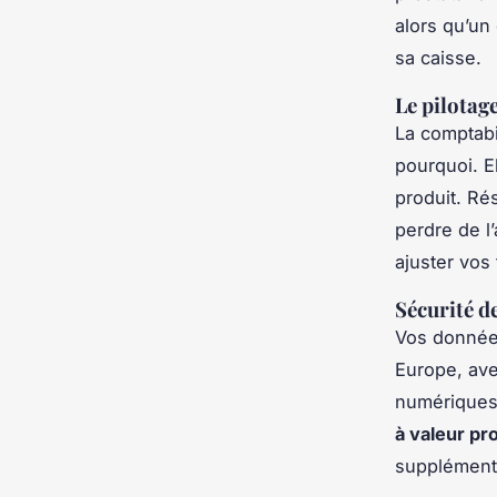
alors qu’un
sa caisse.
Le pilotag
La comptabil
pourquoi. E
produit. Ré
perdre de l
ajuster vos
Sécurité d
Vos données
Europe, ave
numériques 
à valeur pr
supplément