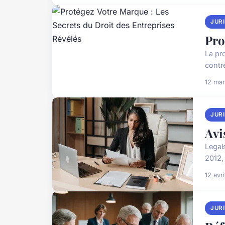
JUR
Pro
La pro
contre
12 ma
JUR
Avi
Legal
2012,
12 avr
JUR