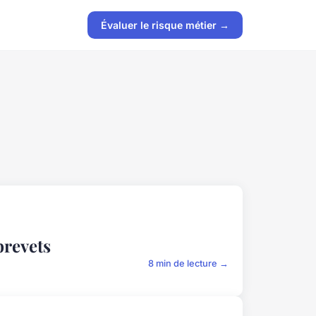
Évaluer le risque métier →
brevets
8 min de lecture →