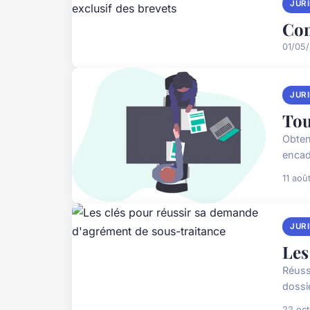
JUR
Com
01/05
JUR
Tou
Obten
encadr
11 aoû
JUR
Les
Réuss
dossi
22 oc