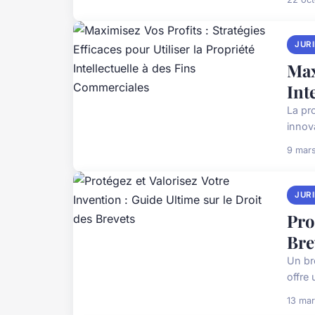
JUR
Max
Int
La pro
innova
9 mar
JUR
Pro
Bre
Un br
offre
13 ma